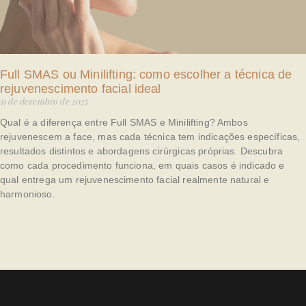
Full SMAS ou Minilifting: como escolher a técnica de
rejuvenescimento facial ideal
11 de dezembro de 2025
Qual é a diferença entre Full SMAS e Minilifting? Ambos
rejuvenescem a face, mas cada técnica tem indicações específicas,
resultados distintos e abordagens cirúrgicas próprias. Descubra
como cada procedimento funciona, em quais casos é indicado e
qual entrega um rejuvenescimento facial realmente natural e
harmonioso.