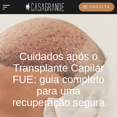
CONSULTA
Cuidados após o
Transplante Capilar
FUE: guia completo
para uma
recuperação segura