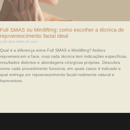
Full SMAS ou Minilifting: como escolher a técnica de
rejuvenescimento facial ideal
11 de dezembro de 2025
Qual é a diferença entre Full SMAS e Minilifting? Ambos
rejuvenescem a face, mas cada técnica tem indicações específicas,
resultados distintos e abordagens cirúrgicas próprias. Descubra
como cada procedimento funciona, em quais casos é indicado e
qual entrega um rejuvenescimento facial realmente natural e
harmonioso.