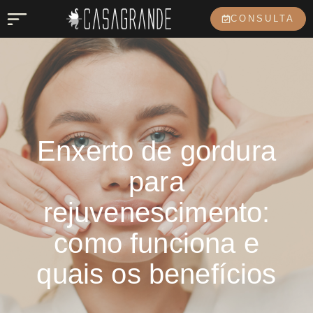
CONSULTA
Enxerto de gordura
para
rejuvenescimento:
como funciona e
quais os benefícios