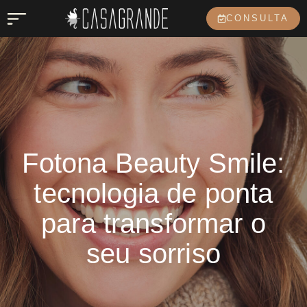
CONSULTA
Fotona Beauty Smile:
tecnologia de ponta
para transformar o
seu sorriso