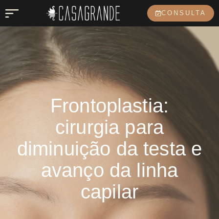
CONSULTA
Frontoplastia:
cirurgia para
diminuição da testa e
avanço da linha
capilar