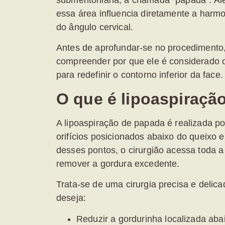
submentoniana, a chamada “papada”. Alé
essa área influencia diretamente a harm
do ângulo cervical.
Antes de aprofundar-se no procedimento,
compreender por que ele é considerado o
para redefinir o contorno inferior da face.
O que é lipoaspiraçã
A
lipoaspiração de papada
é realizada p
orifícios posicionados abaixo do queixo e 
desses pontos, o cirurgião acessa toda a 
remover a gordura excedente.
Trata-se de uma cirurgia precisa e delic
deseja:
Reduzir a gordurinha localizada aba