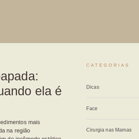
CATEGORIAS
papada:
uando ela é
Dicas
Face
cedimentos mais
Cirurgia nas Mamas
da na região