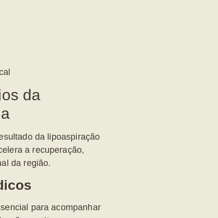
cal
ios da
da
resultado da
lipoaspiração
celera a recuperação,
al da região.
dicos
ssencial para acompanhar