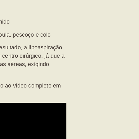
nido
bula, pescoço e colo
esultado, a
lipoaspiração
centro cirúrgico
, já que a
ias aéreas, exigindo
ndo ao vídeo completo em